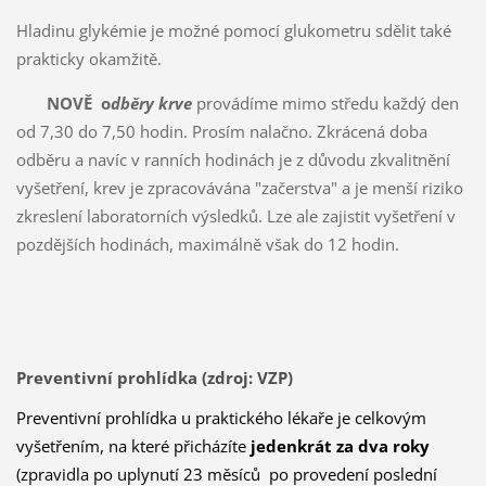
Hladinu glykémie je možné pomocí glukometru sdělit také
prakticky okamžitě.
NOVĚ o
dběry krve
provádíme mimo středu každý den
od 7,30 do 7,50 hodin. Prosím nalačno. Zkrácená doba
odběru a navíc v ranních hodinách je z důvodu zkvalitnění
vyšetření, krev je zpracovávána "začerstva" a je menší riziko
zkreslení laboratorních výsledků. Lze ale zajistit vyšetření v
pozdějších hodinách, maximálně však do 12 hodin.
Preventivní prohlídka (zdroj: VZP)
Preventivní prohlídka u praktického lékaře je celkovým
vyšetřením, na které přicházíte
jedenkrát za dva roky
(zpravidla po uplynutí 23 měsíců po provedení poslední