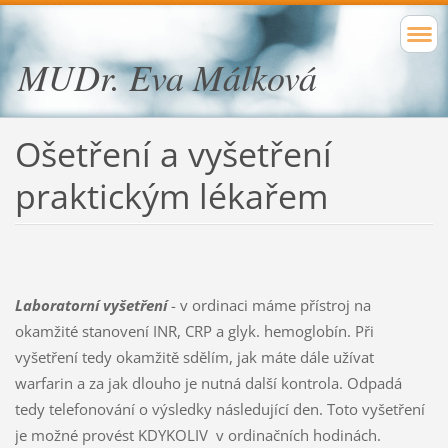
MUDr. Eva Málková
Ošetření a vyšetření
praktickým lékařem
Laboratorní vyšetření
- v ordinaci máme přístroj na
okamžité stanovení INR, CRP a glyk. hemoglobín. Při
vyšetření tedy okamžitě sdělím, jak máte dále užívat
warfarin a za jak dlouho je nutná další kontrola. Odpadá
tedy telefonování o výsledky následující den. Toto vyšetření
je možné provést KDYKOLIV v ordinačních hodinách.