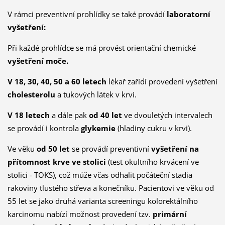
V rámci preventivní prohlídky se také provádí
laboratorní
vyšetření:
Při každé prohlídce se má provést orientační chemické
vyšetření moče.
V 18, 30, 40, 50 a 60 letech
lékař zařídí provedení vyšetření
cholesterolu
a tukových látek v krvi.
V 18 letech
a dále pak
od 40 let
ve dvouletých intervalech
se provádí i kontrola
glykemie
(hladiny cukru v krvi).
Ve věku
od 50 let
se provádí preventivní
vyšetření na
přítomnost krve ve stolici
(test okultního krvácení ve
stolici - TOKS), což může včas odhalit počáteční stadia
rakoviny tlustého střeva a konečníku. Pacientovi ve věku od
55 let se jako druhá varianta screeningu kolorektálního
karcinomu nabízí možnost provedení tzv.
primární