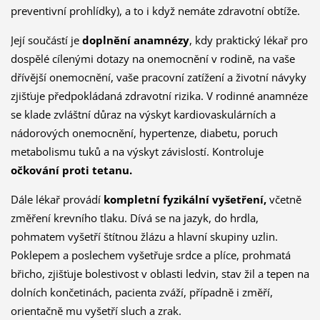
preventivní prohlídky), a to i když nemáte zdravotní obtíže.
Její součástí je
doplnění anamnézy
, kdy praktický lékař pro
dospělé cílenými dotazy na onemocnění v rodině, na vaše
dřívější onemocnění, vaše pracovní zatížení a životní návyky
zjišťuje předpokládaná zdravotní rizika. V rodinné anamnéze
se klade zvláštní důraz na výskyt kardiovaskulárních a
nádorových onemocnění, hypertenze, diabetu, poruch
metabolismu tuků a na výskyt závislostí. Kontroluje
očkování proti tetanu.
Dále lékař provádí
kompletní fyzikální vyšetření,
včetně
změření krevního tlaku. Dívá se na jazyk, do hrdla,
pohmatem vyšetří štítnou žlázu a hlavní skupiny uzlin.
Poklepem a poslechem vyšetřuje srdce a plíce, prohmatá
břicho, zjišťuje bolestivost v oblasti ledvin, stav žil a tepen na
dolních končetinách, pacienta zváží, případně i změří,
orientačně mu vyšetří sluch a zrak.