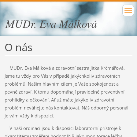
MUDr. Eva Málková
O nás
MUDr. Eva Málková a zdravotní sestra Jitka Krčmářová.
Jsme tu vždy pro Vás v případě jakýchkoliv zdravotních
problémů. Našim hlavním cílem je Vaše spokojenost a
pevné zdraví. K tomu dopomáhají pravidelné preventivní
prohlídky a očkování. Ať už máte jakýkoliv zdravotní
problém neváhejte nás kontaktovat. Náš odborný personál
je vám vždy k dispozici.
V naší ordinaci jsou k disposici laboratorní přístroje k
okamžitému změření hodnot INR jako monitorace léčby