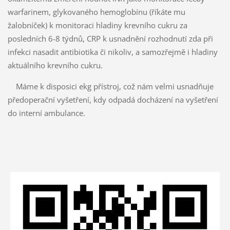
warfarinem, glykovaného hemoglobínu (říkáte mu
žalobníček) k monitoraci hladiny krevního cukru za
posledních 6-8 týdnů, CRP k usnadnění rozhodnutí zda při
infekci nasadit antibiotika či nikoliv, a samozřejmě i hladiny
aktuálního krevního cukru.
Máme k disposici ekg přístroj, což nám velmi usnadňuje
předoperační vyšetření, kdy odpadá docházení na vyšetření
do interní ambulance.