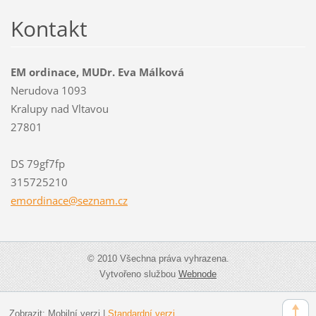
Kontakt
EM ordinace, MUDr. Eva Málková
Nerudova 1093
Kralupy nad Vltavou
27801
DS 79gf7fp
315725210
emordina
ce@sezna
m.cz
© 2010 Všechna práva vyhrazena.
Vytvořeno službou
Webnode
Zobrazit:
Mobilní verzi
|
Standardní verzi